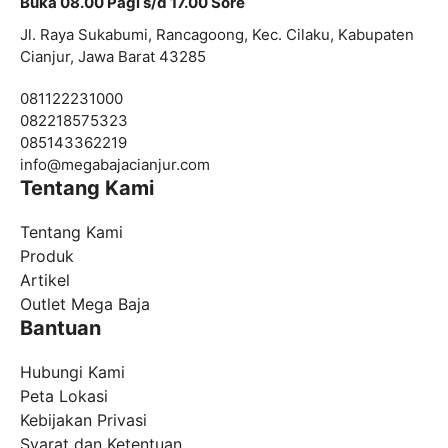
Buka 08.00 Pagi s/d 17.00 Sore
Jl. Raya Sukabumi, Rancagoong, Kec. Cilaku, Kabupaten
Cianjur, Jawa Barat 43285
081122231000
082218575323
085143362219
info@
megabajacianjur.com
Tentang Kami
Tentang Kami
Produk
Artikel
Outlet Mega Baja
Bantuan
Hubungi Kami
Peta Lokasi
Kebijakan Privasi
Syarat dan Ketentuan