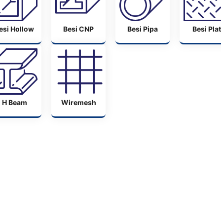
esi Hollow
Besi CNP
Besi Pipa
Besi Plat
H Beam
Wiremesh