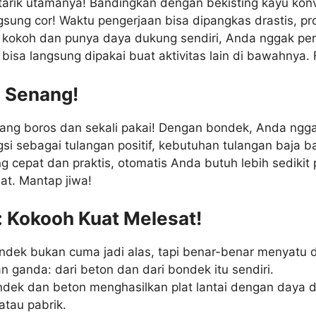
a tarik utamanya! Bandingkan dengan bekisting kayu kon
ngsung cor! Waktu pengerjaan bisa dipangkas drastis, pr
 kokoh dan punya daya dukung sendiri, Anda nggak pe
 bisa langsung dipakai buat aktivitas lain di bawahnya.
i Senang!
ang boros dan sekali pakai! Dengan bondek, Anda nggak 
si sebagai tulangan positif, kebutuhan tulangan baja ba
 cepat dan praktis, otomatis Anda butuh lebih sedikit 
at. Mantap jiwa!
: Kokooh Kuat Melesat!
 Bondek bukan cuma jadi alas, tapi benar-benar menyat
an ganda: dari beton dan dari bondek itu sendiri.
ndek dan beton menghasilkan plat lantai dengan daya 
atau pabrik.