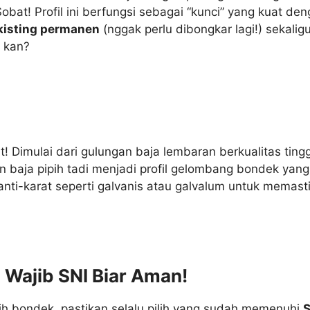
t! Profil ini berfungsi sebagai “kunci” yang kuat deng
kisting permanen
(nggak perlu dibongkar lagi!) sekalig
, kan?
! Dimulai dari gulungan baja lembaran berkualitas tin
 baja pipih tadi menjadi profil gelombang bondek yang
 anti-karat seperti galvanis atau galvalum untuk memas
: Wajib SNI Biar Aman!
ih bondek, pastikan selalu pilih yang sudah memenuhi
S