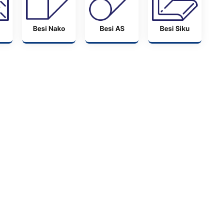
Besi Nako
Besi AS
Besi Siku