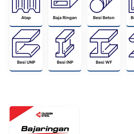
Atap
Baja Ringan
Besi Beton
B
Besi UNP
Besi INP
Besi WF