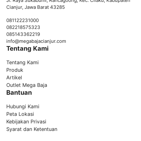
Jl. Raya Sukabumi, Rancagoong, Kec. Cilaku, Kabupaten
Cianjur, Jawa Barat 43285
081122231000
082218575323
085143362219
info@
megabajacianjur.com
Tentang Kami
Tentang Kami
Produk
Artikel
Outlet Mega Baja
Bantuan
Hubungi Kami
Peta Lokasi
Kebijakan Privasi
Syarat dan Ketentuan