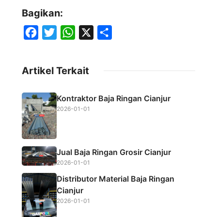
Bagikan:
F
T
W
X
S
a
w
h
h
c
i
a
a
Artikel Terkait
e
t
t
r
b
t
s
e
Kontraktor Baja Ringan Cianjur
o
e
A
2026-01-01
o
r
p
k
p
Jual Baja Ringan Grosir Cianjur
2026-01-01
Distributor Material Baja Ringan
Cianjur
2026-01-01