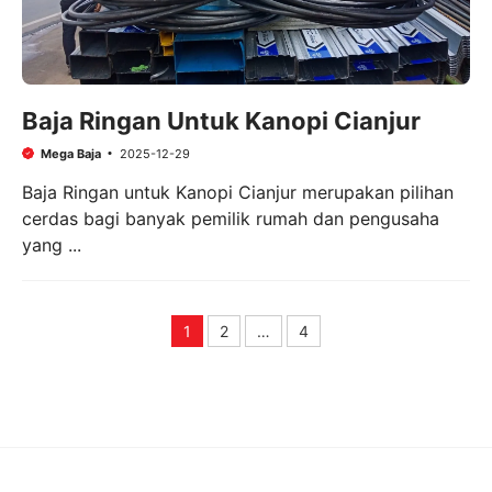
Baja Ringan Untuk Kanopi Cianjur
Mega Baja
2025-12-29
Baja Ringan untuk Kanopi Cianjur merupakan pilihan
cerdas bagi banyak pemilik rumah dan pengusaha
yang ...
1
2
…
4
Page
Page
Page