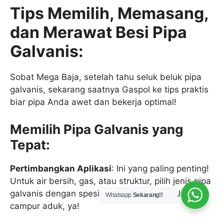
Tips Memilih, Memasang,
dan Merawat Besi Pipa
Galvanis:
Sobat Mega Baja, setelah tahu seluk beluk pipa
galvanis, sekarang saatnya Gaspol ke tips praktis
biar pipa Anda awet dan bekerja optimal!
Memilih Pipa Galvanis yang
Tepat:
Pertimbangkan Aplikasi
: Ini yang paling penting!
Untuk air bersih, gas, atau struktur, pilih jenis pipa
galvanis dengan spesifikasi yang sesuai. Jangan
Whatsapp
Sekarang!!
campur aduk, ya!