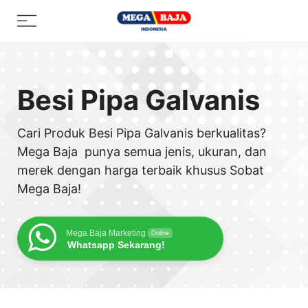
Skip
Menu
to
content
Besi Pipa Galvanis
Cari Produk Besi Pipa Galvanis berkualitas?
Mega Baja punya semua jenis, ukuran, dan
merek dengan harga terbaik khusus Sobat
Mega Baja!
Mega Baja Marketing
Online
Whatsapp Sekarang!