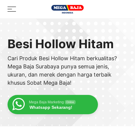
Skip
Menu
to
content
Besi Hollow Hitam
Cari Produk Besi Hollow Hitam berkualitas?
Mega Baja Surabaya punya semua jenis,
ukuran, dan merek dengan harga terbaik
khusus Sobat Mega Baja!
Mega Baja Marketing
Online
Whatsapp Sekarang!