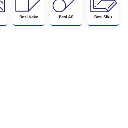
Besi Nako
Besi AS
Besi Siku