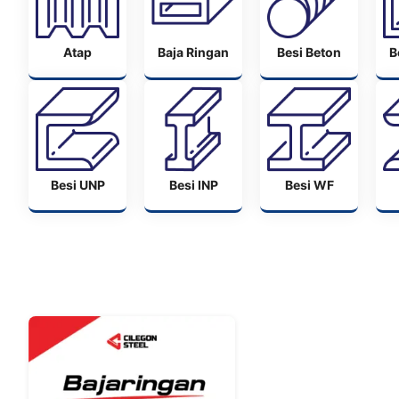
Atap
Baja Ringan
Besi Beton
B
Besi UNP
Besi INP
Besi WF