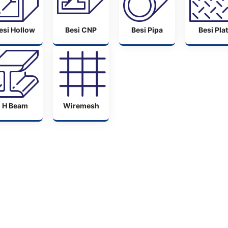
esi Hollow
Besi CNP
Besi Pipa
Besi Plat
H Beam
Wiremesh