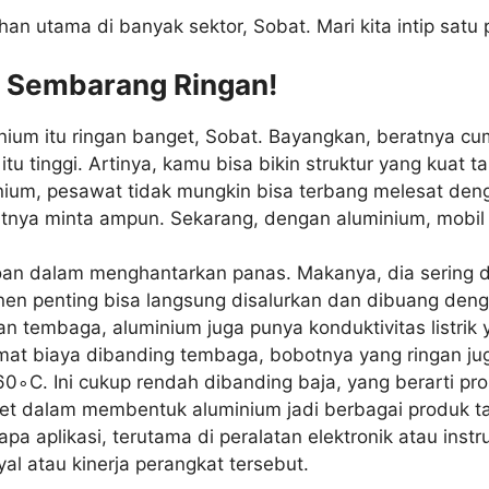
ihan utama di banyak sektor, Sobat. Mari kita intip satu 
an Sembarang Ringan!
nium itu ringan banget, Sobat. Bayangkan, beratnya cuma
tu tinggi. Artinya, kamu bisa bikin struktur yang kuat t
um, pesawat tidak mungkin bisa terbang melesat denga
nya minta ampun. Sekarang, dengan aluminium, mobil b
oan dalam menghantarkan panas. Makanya, dia sering dip
nen penting bisa langsung disalurkan dan dibuang denga
 tembaga, aluminium juga punya konduktivitas listrik 
 hemat biaya dibanding tembaga, bobotnya yang ringan j
60
∘
C
. Ini cukup rendah dibanding baja, yang berarti p
et dalam membentuk aluminium jadi berbagai produk tan
rapa aplikasi, terutama di peralatan elektronik atau in
l atau kinerja perangkat tersebut.