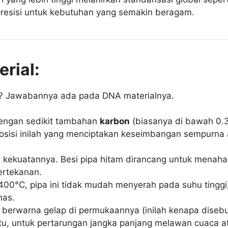
 presisi untuk kebutuhan yang semakin beragam.
erial:
h? Jawabannya ada pada DNA materialnya.
 dengan sedikit tambahan
karbon
(biasanya di bawah 0.
isi inilah yang menciptakan keseimbangan sempurna a
n kekuatannya. Besi pipa hitam dirancang untuk menah
bertekanan.
s 1400°C, pipa ini tidak mudah menyerah pada suhu tingg
nas.
i berwarna gelap di permukaannya (inilah kenapa disebu
tu, untuk pertarungan jangka panjang melawan cuaca ata