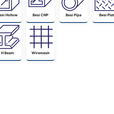
esi Hollow
Besi CNP
Besi Pipa
Besi Plat
H Beam
Wiremesh