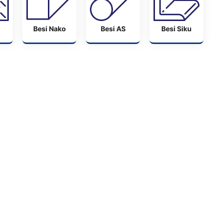
Besi Nako
Besi AS
Besi Siku