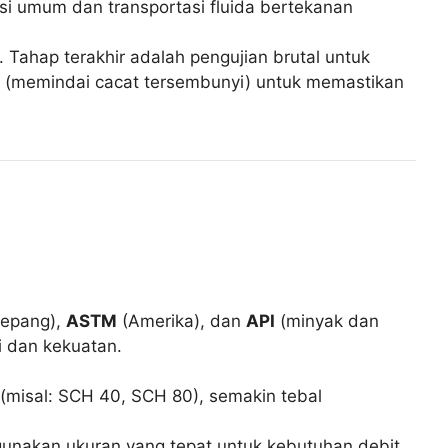
ksi umum dan transportasi fluida bertekanan
. Tahap terakhir adalah pengujian brutal untuk
k
(memindai cacat tersembunyi) untuk memastikan
epang),
ASTM
(Amerika), dan
API
(minyak dan
i dan kekuatan.
(misal: SCH 40, SCH 80), semakin tebal
ggunakan ukuran yang tepat untuk kebutuhan debit