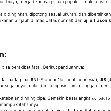
mat biaya, menjadikannya pilihan populer untuk konstru
pa didinginkan, dipotong sesuai ukuran, dan dibersihkan
tekanan air jauh di atas batas normal) dan
uji ultrasoni
m:
si bisa berakibat fatal. Berikut panduannya:
andar pada pipa.
SNI
(Standar Nasional Indonesia),
JIS
(J
tur segalanya, mulai dari komposisi kimia hingga dimens
u ketebalan dinding pipa. Semakin besar angka
schedule
g mampu ditahannya.
uran standar diameter dalam pipa. Pastikan Sobat men