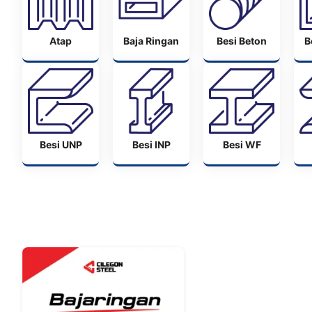
Atap
Baja Ringan
Besi Beton
B
Besi UNP
Besi INP
Besi WF