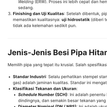
Welding
(ERW). Proses ini lebih cepat dan he
sedang.
Finishing dan Uji Kualitas
: Setelah dibentuk, pi
memastikan kualitasnya:
uji hidrostatik
(diberi 
tidak ada kelemahan sedikit pun.
Jenis-Jenis Besi Pipa Hita
Memilih pipa yang tepat itu krusial. Salah spesifika
Standar Industri
: Selalu perhatikan stempel st
gas) adalah jaminan kualitas. Standar ini menga
Klasifikasi Tekanan dan Ukuran
:
Schedule Number
(SCH)
: Ini adalah penent
dindingnya, dan semakin besar tekanan yan
Diameter Nominal (DN / NPS)
: Ini adalah uk